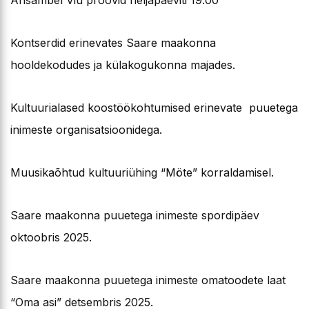
Ansambel Viu proovid neljapäeviti 19.00
Kontserdid erinevates Saare maakonna
hooldekodudes ja külakogukonna majades.
Kultuurialased koostöökohtumised erinevate puuetega
inimeste organisatsioonidega.
Muusikaõhtud kultuuriühing “Möte” korraldamisel.
Saare maakonna puuetega inimeste spordipäev
oktoobris 2025.
Saare maakonna puuetega inimeste omatoodete laat
“Oma asi” detsembris 2025.