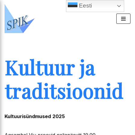
Eesti
Skip
to
content
Kultuur ja
traditsioonid
Kultuurisündmused
2025