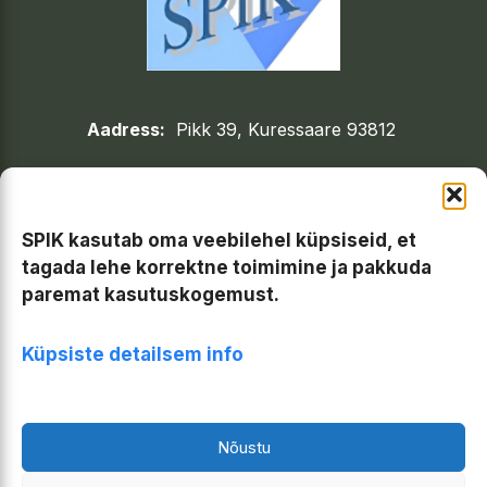
Aadress:
Pikk 39, Kuressaare 93812
Avatud:
E-R 10.00 -15.00
Telefon:
45 55 697
SPIK kasutab oma veebilehel küpsiseid, et
e-mail:
saarekoda@gmail.com
tagada lehe korrektne toimimine ja pakkuda
paremat kasutuskogemust.
Küpsiste detailsem info
Käesoleva veebilehe materjal on MTÜ Saaremaa
Puuetega Inimeste Koja ja autorite intellektuaalne
Nõustu
omand,