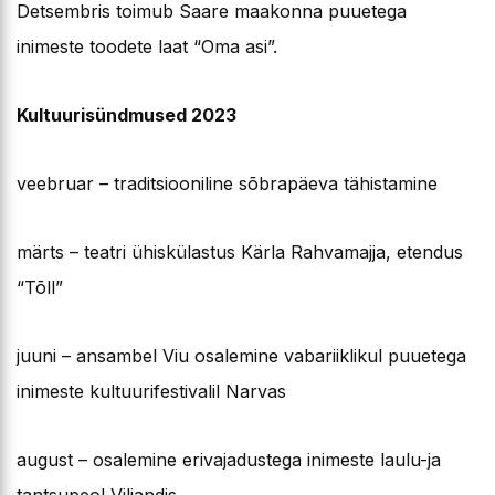
Detsembris toimub Saare maakonna puuetega
inimeste toodete laat “Oma asi”.
Kultuurisündmused 2023
veebruar – traditsiooniline sõbrapäeva tähistamine
märts – teatri ühiskülastus Kärla Rahvamajja, etendus
“Tõll”
juuni – ansambel Viu osalemine vabariiklikul puuetega
inimeste kultuurifestivalil Narvas
august – osalemine erivajadustega inimeste laulu-ja