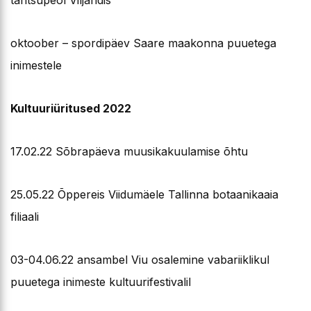
tantsupeol Viljandis
oktoober – spordipäev Saare maakonna puuetega
inimestele
Kultuuriüritused 2022
17.02.22 Sõbrapäeva muusikakuulamise õhtu
25.05.22 Õppereis Viidumäele Tallinna botaanikaaia
filiaali
03-04.06.22 ansambel Viu osalemine vabariiklikul
puuetega inimeste kultuurifestivalil