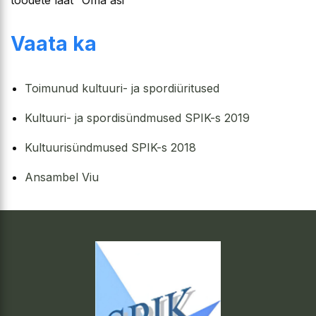
toodete laat “Oma asi”
Vaata ka
Toimunud kultuuri- ja spordiüritused
Kultuuri- ja spordisündmused SPIK-s 2019
Kultuurisündmused SPIK-s 2018
Ansambel Viu