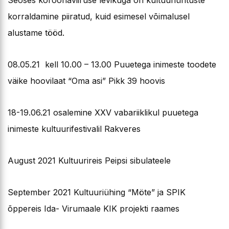
Seoses koroonaviiruse levikuga on kultuuriürituste
korraldamine piiratud, kuid esimesel võimalusel
alustame tööd.
08.05.21 kell 10.00 – 13.00 Puuetega inimeste toodete
väike hoovilaat “Oma asi” Pikk 39 hoovis
18-19.06.21 osalemine XXV vabariiklikul puuetega
inimeste kultuurifestivalil Rakveres
August 2021 Kultuurireis Peipsi sibulateele
September 2021 Kultuuriühing “Möte” ja SPIK
õppereis Ida- Virumaale KIK projekti raames