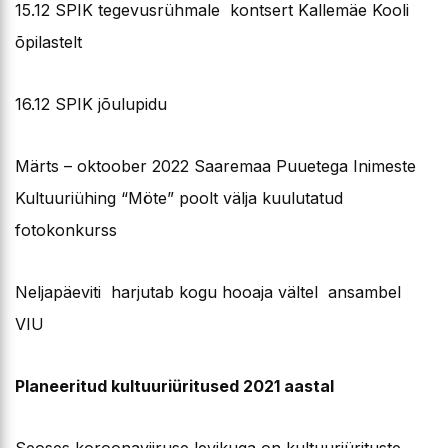
15.12 SPIK tegevusrühmale kontsert Kallemäe Kooli
õpilastelt
16.12 SPIK jõulupidu
Märts – oktoober 2022 Saaremaa Puuetega Inimeste
Kultuuriühing “Möte” poolt välja kuulutatud
fotokonkurss
Neljapäeviti harjutab kogu hooaja vältel ansambel
VIU
Planeeritud kultuuriüritused 2021 aastal