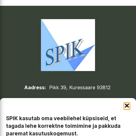
Aadress:
Pikk 39, Kuressaare 93812
Avatud:
E-R 10.00 -15.00
Telefon:
45 55 697
SPIK kasutab oma veebilehel küpsiseid, et
e-mail:
saarekoda@gmail.com
tagada lehe korrektne toimimine ja pakkuda
paremat kasutuskogemust.