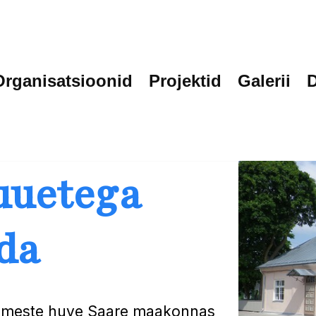
Organisatsioonid
Projektid
Galerii
uuetega
da
nimeste huve Saare maakonnas