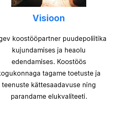
Visioon
gev koostööpartner puudepoliitika
kujundamises ja heaolu
edendamises. Koostöös
kogukonnaga tagame toetuste ja
teenuste kättesaadavuse ning
parandame elukvaliteeti.