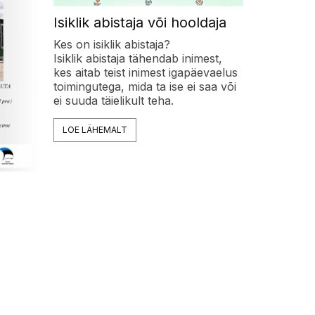
Isiklik abistaja või hooldaja
Kes on isiklik abistaja?
Isiklik abistaja tähendab inimest,
kes aitab teist inimest igapäevaelus
toimingutega, mida ta ise ei saa või
ei suuda täielikult teha.
LOE LÄHEMALT