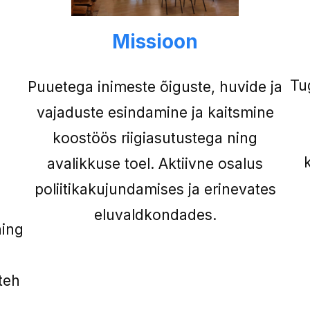
Missioon
Tu
Puuetega inimeste õiguste, huvide ja
vajaduste esindamine ja kaitsmine
koostöös riigiasutustega ning
avalikkuse toel. Aktiivne osalus
poliitikakujundamises ja erinevates
eluvaldkondades.
ning
teh