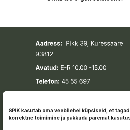
Aadress:
Pikk 39, Kuressaare
93812
Avatud:
E-R 10.00 -15.00
Telefon:
45 55 697
e-mail:
saarekoda@gmail.com
SPIK kasutab oma veebilehel küpsiseid, et tagad
korrektne toimimine ja pakkuda paremat kasut