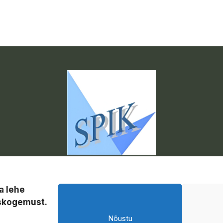
a lehe
uskogemust.
Nõustu