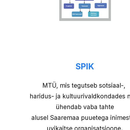
SPIK
MTÜ, mis tegutseb sotsiaal-,
haridus- ja kultuurivaldkondades 
ühendab vaba tahte
alusel Saaremaa puuetega inimes
uvikaitse organisatsioone.