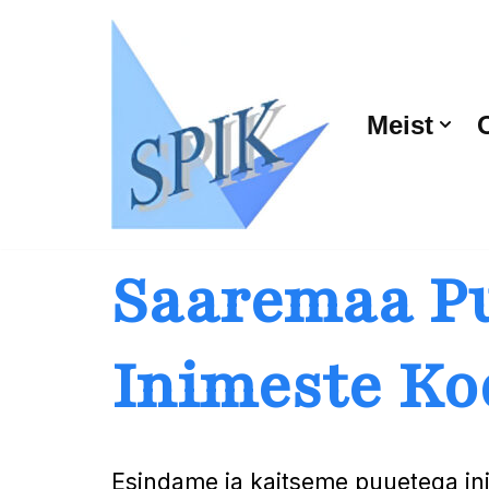
Skip
to
Meist
content
Saaremaa
P
Inimeste Ko
Esindame ja kaitseme puuetega i