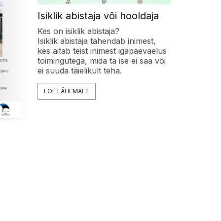
Isiklik abistaja või hooldaja
Kes on isiklik abistaja?
Isiklik abistaja tähendab inimest,
kes aitab teist inimest igapäevaelus
toimingutega, mida ta ise ei saa või
ei suuda täielikult teha.
LOE LÄHEMALT