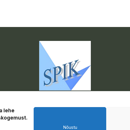
a lehe
uskogemust.
Nõustu