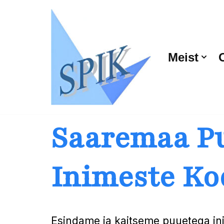
Skip
to
Meist
content
Saaremaa
P
Inimeste Ko
Esindame ja kaitseme puuetega i