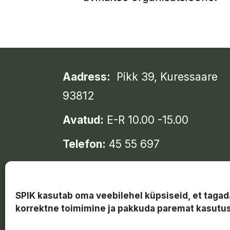
Aadress:
Pikk 39, Kuressaare
93812
Avatud:
E-R 10.00 -15.00
Telefon:
45 55 697
e-mail:
saarekoda@gmail.com
SPIK kasutab oma veebilehel küpsiseid, et tagad
korrektne toimimine ja pakkuda paremat kasut