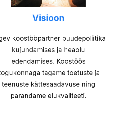
Visioon
gev koostööpartner puudepoliitika
kujundamises ja heaolu
edendamises. Koostöös
kogukonnaga tagame toetuste ja
teenuste kättesaadavuse ning
parandame elukvaliteeti.