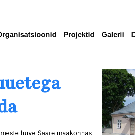
Organisatsioonid
Projektid
Galerii
uuetega
da
nimeste huve Saare maakonnas