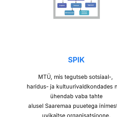
SPIK
MTÜ, mis tegutseb sotsiaal-,
haridus- ja kultuurivaldkondades 
ühendab vaba tahte
alusel Saaremaa puuetega inimes
uvikaitse organisatsioone.