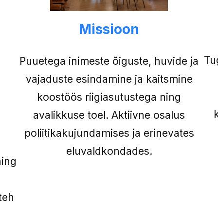
Missioon
Tu
Puuetega inimeste õiguste, huvide ja
vajaduste esindamine ja kaitsmine
koostöös riigiasutustega ning
avalikkuse toel. Aktiivne osalus
poliitikakujundamises ja erinevates
eluvaldkondades.
ning
teh